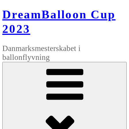
Videre
til
DreamBalloon Cup
indhold
2023
Danmarksmesterskabet i
ballonflyvning