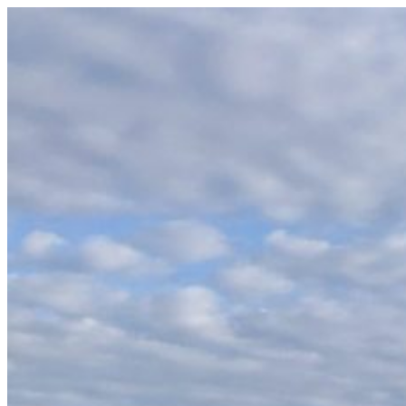
Videre
til
indhold