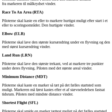
fra markeren til målkrydset vinder.
Race To An
Area
(RTA)
Piloterne skal kaste en eller to markere hurtigst muligt efter start i et
eller to scoringsområder. Den hurtigste vinder.
Elbow
(ELB)
Piloterne skal lave den største kursændring under en flyvning og den
med størst kursændring vinder.
Land Run (LRN)
Piloterne skal lave den største trekant, ved at markere tre punkter
under deres flyvning. Piloten med det største areal vinder.
Minimum Distance (MDT)
Piloterne skal kaste en marker så tæt på det fælles startsted som
muligt. Markeren må først kastes efter et af stævneledelsen fastsat
tidsrum. Piloten med mindste distance vinder.
Shortest
Flight (SFL)
Piloterne skal smide en marker tættest muligt på det fælles startsted