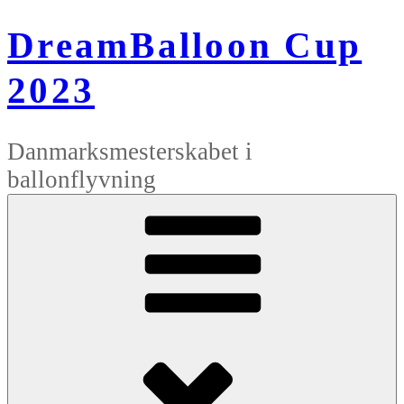
Videre
til
DreamBalloon Cup
indhold
2023
Danmarksmesterskabet i
ballonflyvning