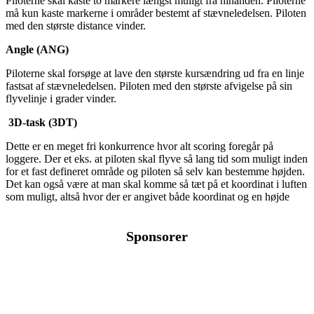
Piloterne skal kaste to markere længst muligt fra hinanden. Piloterne
må kun kaste markerne i områder bestemt af stævneledelsen. Piloten
med den største distance vinder.
Angle (ANG)
Piloterne skal forsøge at lave den største kursændring ud fra en linje
fastsat af stævneledelsen. Piloten med den største afvigelse på sin
flyvelinje i grader vinder.
3D-task (3DT)
Dette er en meget fri konkurrence hvor alt scoring foregår på
loggere. Der et eks. at piloten skal flyve så lang tid som muligt inden
for et fast defineret område og piloten så selv kan bestemme højden.
Det kan også være at man skal komme så tæt på et koordinat i luften
som muligt, altså hvor der er angivet både koordinat og en højde
Sponsorer