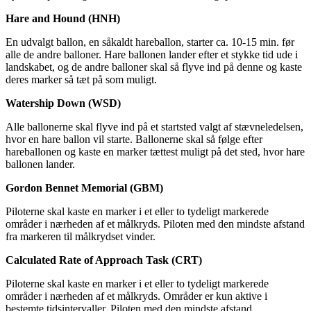
Hare and
Hound
(HNH)
En udvalgt ballon, en såkaldt hareballon, starter ca. 10-15 min. før
alle de andre balloner. Hare ballonen lander efter et stykke tid ude i
landskabet, og de andre balloner skal så flyve ind på denne og kaste
deres marker så tæt på som muligt.
Watership
Down (WSD)
Alle ballonerne skal flyve ind på et startsted valgt af stævneledelsen,
hvor en hare ballon vil starte. Ballonerne skal så følge efter
hareballonen og kaste en marker tættest muligt på det sted, hvor hare
ballonen lander.
Gordon Bennet Memorial (GBM)
Piloterne skal kaste en marker i et eller to tydeligt markerede
områder i nærheden af et målkryds. Piloten med den mindste afstand
fra markeren til målkrydset vinder.
Calculated
Rate of Approach Task (CRT)
Piloterne skal kaste en marker i et eller to tydeligt markerede
områder i nærheden af et målkryds. Områder er kun aktive i
bestemte tidsintervaller. Piloten med den mindste afstand